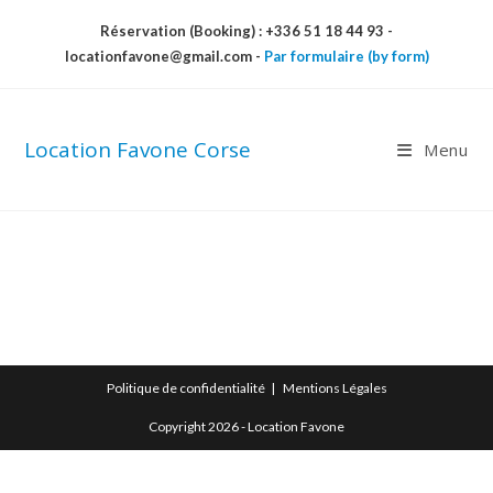
Skip
Réservation (Booking) : +336 51 18 44 93 -
to
locationfavone@gmail.com
-
Par formulaire (by form)
content
Location Favone Corse
Menu
Politique de confidentialité
Mentions Légales
Copyright 2026 - Location Favone